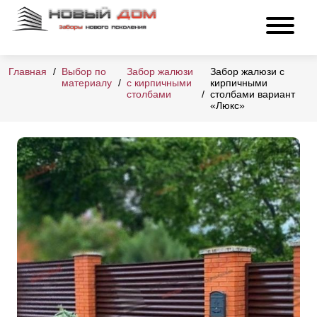
Главная
Выбор по
Забор жалюзи
Забор жалюзи с
материалу
с кирпичными
кирпичными
столбами
столбами вариант
«Люкс»