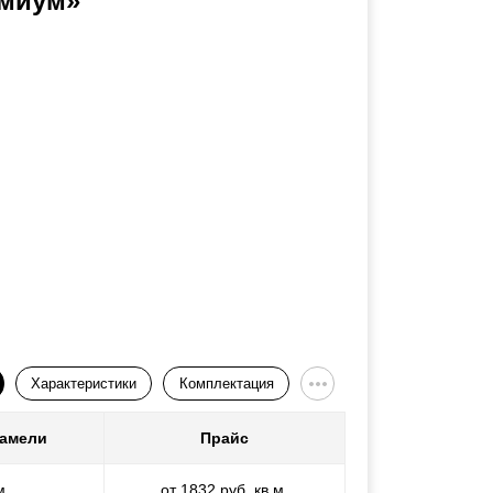
миум»
Характеристики
Комплектация
ламели
Прайс
м
от 1832 руб. кв.м.