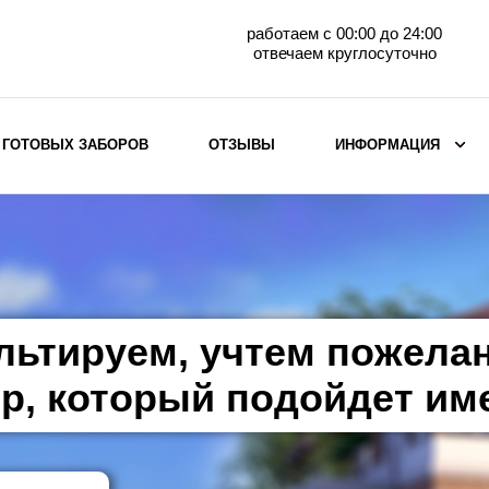
работаем с 00:00 до 24:00
отвечаем круглосуточно
 ГОТОВЫХ ЗАБОРОВ
ОТЗЫВЫ
ИНФОРМАЦИЯ
ВЫБОР ПО МАТЕРИАЛУ
Заборы с кирпичными столбами
Заборы из евроштакетника
горизонтального
льтируем, учтем пожела
Металлические заборы для дачи
Забор жалюзи с кирпичными столбами
р, который подойдет им
Металлические заборы
Металлические ограждения