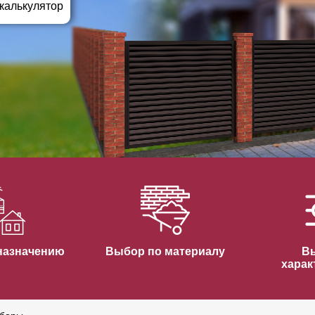
ВЫБОР ПО ХАРАКТЕРИСТИКАМ
 калькулятор
Горизонтальные заборы
Высокие заборы
Красивые, дизайнерские заборы
ВЫБОР ПО СПОСОБУ МОНТАЖА
Заборы под ключ
Готовые заборы
Комплекты заборов-лего "сделай сам"
Быстровозводимые заборы
назначению
Выбор по материалу
В
харак