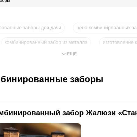
аборы
рованные заборы для дачи
цена комбинированных з
комбинированный забор из металла
изготовление 
ЕЩЕ
бинированные заборы
мбинированный забор Жалюзи «Ста