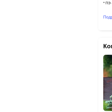
* ПЭ
Под
Ко