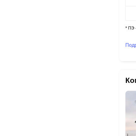
* ПЭ
Под
Ко