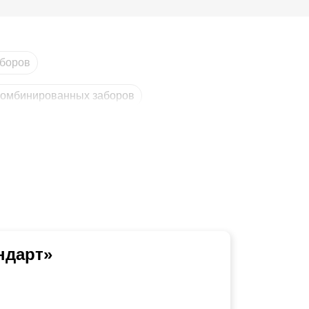
аборов
комбинированных заборов
ндарт»