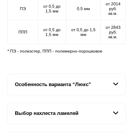
от 2014
от 0,5 до
ПЭ
0,5 мм
руб.
1,5 мм
кв.м.
от 2843
от 0,5 до
от 0,5 до 1,5
ППП
руб.
1,5 мм
мм
кв.м.
* ПЭ - полиэстер, ППП - полимерно-порошковое
Особенность варианта “Люкс”
В отличии от предыдущих вариантов, которые
Выбор нахлеста ламелей
различались высотой ламели, но имели схожий Z-
профиль, вариант “Люкс” отличается как раз
профилем. За счет этого забор из таких ламелей