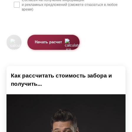
Не смотря на простоту конструкции забора в стиле
и рекламных предложений (сможете отказаться в любое
ранчо, существуют дизайнерские решения,
время)
существенно меняющие его вид и способные улучшить
общее впечатление от дома или дачи. Для крепления
секций забора подойдут любые столбы. Они могут быть
Начать расчет
изготовлены из различных материалов: металла,
дерева, бетона, кирпича. Секции забора производятся
по размерам заказчика, поэтому могут крепиться даже к
столбам, которые уже использовались ранее и остались
Как рассчитать стоимость забора и
после демонтажа старого полотна ограды. За счет
получить...
широкого выбора различных параметров забора:
ширины ламелей, размеру шага между ними, глубины
профиля, цвета защитного покрытия, а также способов
крепления ламелей к направляющим, можно
кардинально изменить его внешний вид.