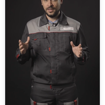
Характеристики различных вариантов
Чтобы сделать оптимальный выбор забора типа ранчо,
перед заказом, желательно, изучить основные его
модификации и характеристики:
Толщина металла профиля для изготовления
ламелей и рамы может варьироваться от 0.5 до 1.5
мм. Соответственно более толстый металл
обеспечивает высокую прочность, долговечность и
надежность забора, но при этом значительно
увеличивает объем используемого металла. Если
забор несет не только декоративную функцию,
рекомендуется использовать металл толщиной не
менее 0.7 мм. В случае применения минимальной