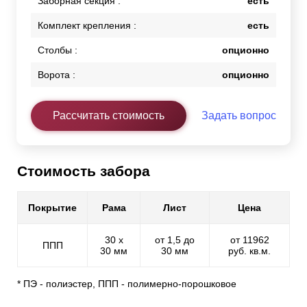
Заборная секция :
есть
Комплект крепления :
есть
Столбы :
опционно
Ворота :
опционно
Рассчитать стоимость
Задать вопрос
Стоимость забора
Покрытие
Рама
Лист
Цена
30 х
от 1,5 до
от 11962
ППП
30 мм
30 мм
руб. кв.м.
* ПЭ - полиэстер, ППП - полимерно-порошковое