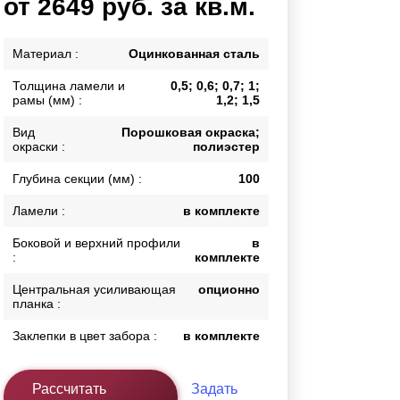
от 2649 руб. за кв.м.
Каркасы ворот
Калитки
Материал :
Оцинкованная сталь
Входные группы
Толщина ламели и
0,5; 0,6; 0,7; 1;
рамы (мм) :
1,2; 1,5
ВСЕ ДЛЯ ЗАБОРА
Вид
Порошковая окраска;
окраски :
полиэстер
Панели для забора
Глубина секции (мм) :
100
Ламели :
в комплекте
Боковой и верхний профили
в
:
комплекте
Центральная усиливающая
опционно
планка :
Заклепки в цвет забора :
в комплекте
Рассчитать
Задать