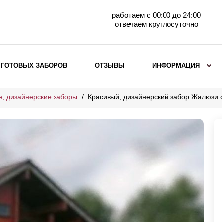
работаем с 00:00 до 24:00
отвечаем круглосуточно
 ГОТОВЫХ ЗАБОРОВ
ОТЗЫВЫ
ИНФОРМАЦИЯ
е, дизайнерские заборы
Красивый, дизайнерский забор Жалюзи
ВЫБОР ПО МАТЕРИАЛУ
Заборы с кирпичными столбами
Заборы из евроштакетника
горизонтального
Металлические заборы для дачи
Забор жалюзи с кирпичными столбами
Металлические заборы
Металлические ограждения