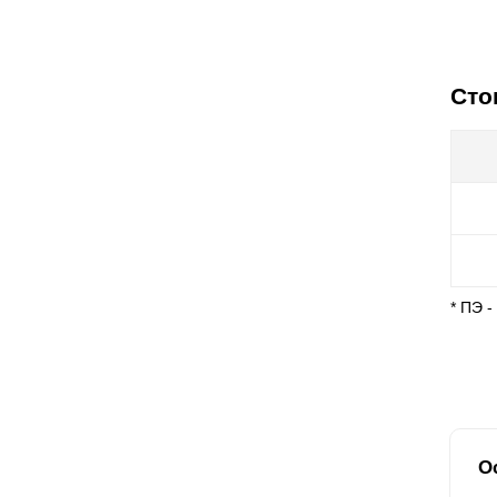
Сто
* ПЭ 
О