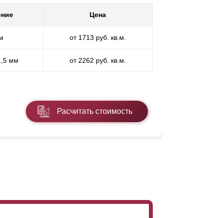
ение
Цена
Покр
м
от 1713 руб. кв.м.
П
1,5 мм
от 2262 руб. кв.м.
ПП
* ПЭ - поли
Расчитать стоимость
Подробнее