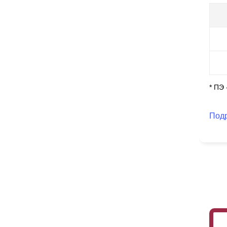
* ПЭ
Под