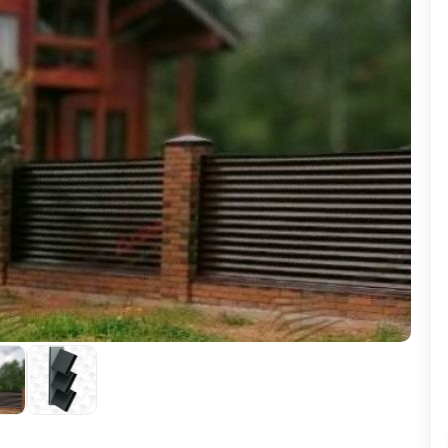
ВЫБОР ПО ХАРАКТЕРИСТИКАМ
Горизонтальные заборы
Высокие заборы
Красивые, дизайнерские заборы
ВЫБОР ПО СПОСОБУ МОНТАЖА
Заборы под ключ
Готовые заборы
Комплекты заборов-лего "сделай сам"
Быстровозводимые заборы