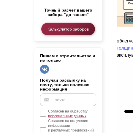
Заборы для дачи
Точный расчет вашего
Элитные заборы для коттеджей
забора "до гвоздя"
Заборы и ограждения для школ
Забор на участок 10 соток
Калькулятор заборов
Заборы и ограждения для дома
облегч
толщин
эксплу
Пишем о строительстве и
не только
Получай рассылку на
почту, только полезная
информация
Согласен на обработку
персональных данных
Согласен на получение
информации
и рекламных предложений