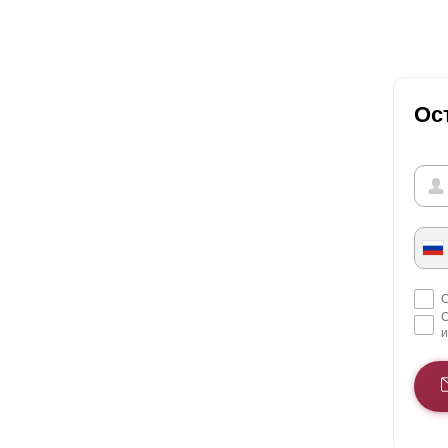
Ос
С
С
и