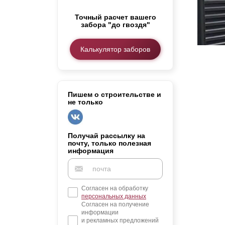
Заборы для дачи
Точный расчет вашего
Элитные заборы для коттеджей
забора "до гвоздя"
Заборы и ограждения для школ
Забор на участок 10 соток
Калькулятор заборов
Заборы и ограждения для дома
Пишем о строительстве и
не только
Получай рассылку на
почту, только полезная
информация
Согласен на обработку
персональных данных
Согласен на получение
информации
и рекламных предложений