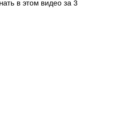
нать в этом видео за 3
Каркасы ворот
Калитки
Входные группы
ВСЕ ДЛЯ ЗАБОРА
Панели для забора