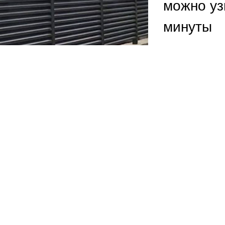
ВЫБОР ПО ХАРАКТЕРИСТИКАМ
можно уз
минуты
Горизонтальные заборы
Высокие заборы
Красивые, дизайнерские заборы
ВЫБОР ПО СПОСОБУ МОНТАЖА
Заборы под ключ
Готовые заборы
Комплекты заборов-лего "сделай сам"
Быстровозводимые заборы