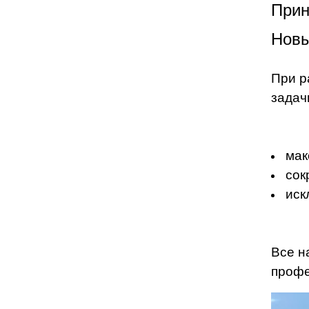
Прин
Нов
При р
задач
мак
сок
иск
Все н
профе