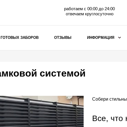
работаем с 00:00 до 24:00
отвечаем круглосуточно
 ГОТОВЫХ ЗАБОРОВ
ОТЗЫВЫ
ИНФОРМАЦИЯ
ВЫБОР ПО МАТЕРИАЛУ
Заборы с кирпичными столбами
амковой системой
Заборы из евроштакетника
горизонтального
Металлические заборы для дачи
Забор жалюзи с кирпичными столбами
Собери стильны
Металлические заборы
Металлические ограждения
Все, что