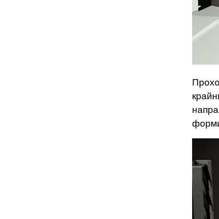
Прохо
крайн
напра
форми