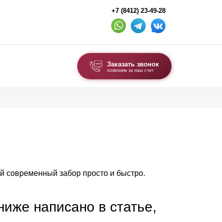
+7 (8412) 23-49-28
Заказать звонок
позвоним за наш счет
ВЫБОР ПО ТИПУ
Модульные заборы и ограждения
Комбинированные заборы
Секционные заборы
й современный забор просто и быстро.
ВОРОТА И КАЛИТКИ
Ворота откатные
 ниже написано в статье,
Ворота распашные
Ворота складные гармошка